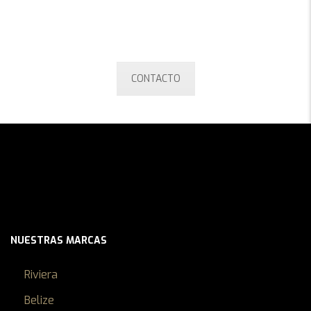
creada específicamente para el sector náutico.
¡Contáctenos ahora!
CONTACTO
NUESTRAS MARCAS
Riviera
Belize