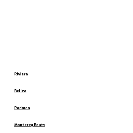
Inicio
Empresa
Marcas
Riviera
Belize
Rodman
Monterey Boats