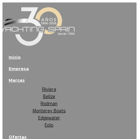
Inicio
Empresa
Marcas
Riviera
Belize
Rodman
Monterey Boats
Edgewater
Eolo
Ofertas