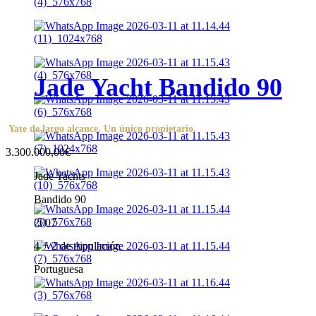
Jade Yacht Bandido 90
Yate de largo alcance. Un único propietario.
3.300.000,00€
Jade Yachts
Bandido 90
2007
4 + 2 de tripulación
Portuguesa