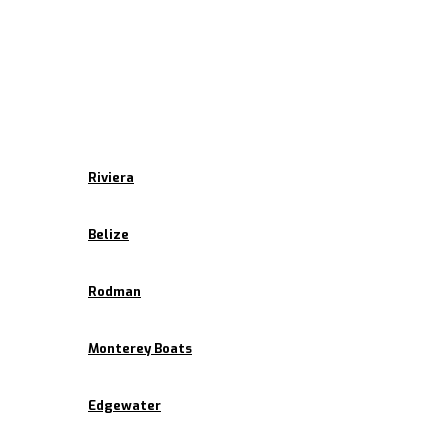
Inicio
Empresa
Marcas
Riviera
Belize
Rodman
Monterey Boats
Edgewater