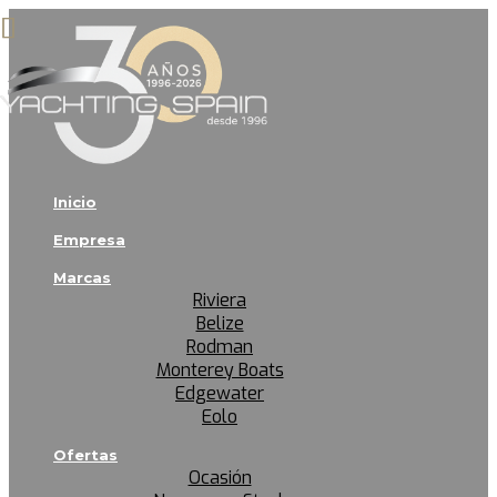
Inicio
Empresa
Marcas
Riviera
Belize
Rodman
Monterey Boats
Edgewater
Eolo
Ofertas
Ocasión