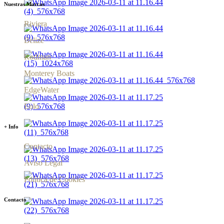
Nuestras Marcas
Riviera
Belize
Rodman
Monterey Boats
EdgeWater
Eolo
+ Info
Contacto
Aviso Legal
Política de Cookies
Contacto