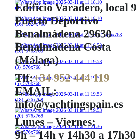
Edificio Varadero, local 9
Puerto Deportivo
Benalmádena 29630
Benalmádena Costa
(Málaga)
Tlf:
+34 952 444 119
EMAIL:
info@yachtingspain.es
Lunes – Viernes:
9h – 14h y 14h30 a 17h30