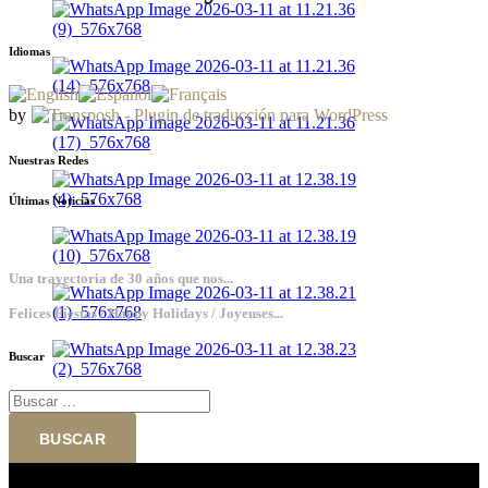
Idiomas
by
Nuestras Redes
Últimas Noticias
Una trayectoria de 30 años que nos...
Felices Fiestas / Happy Holidays / Joyeuses...
Buscar
Buscar: