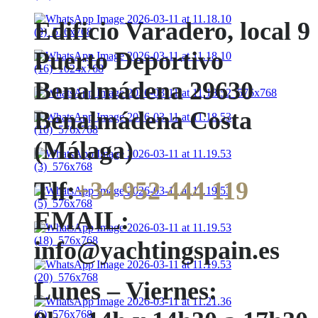
Edificio Varadero, local 9
Puerto Deportivo
Benalmádena 29630
Benalmádena Costa
(Málaga)
Tlf:
+34 952 444 119
EMAIL:
info@yachtingspain.es
Lunes – Viernes: