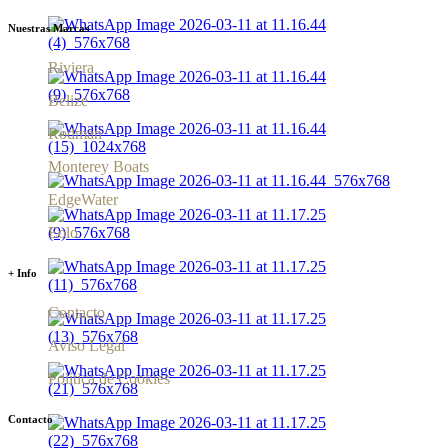
Nuestras Marcas
Riviera
Belize
Rodman
Monterey Boats
EdgeWater
Eolo
+ Info
Contacto
Aviso Legal
Política de Cookies
Contacto