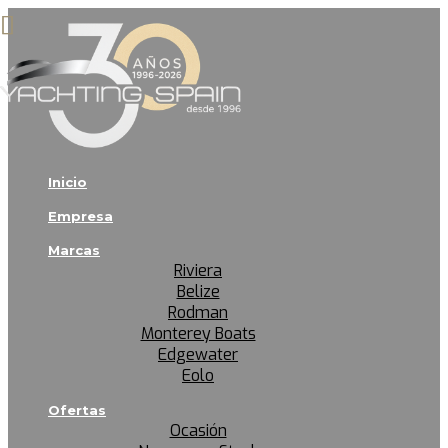
Inicio
Empresa
Marcas
Riviera
Belize
Rodman
Monterey Boats
Edgewater
Eolo
Ofertas
Ocasión