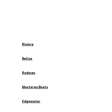
Inicio
Empresa
Marcas
Riviera
Belize
Rodman
Monterey Boats
Edgewater