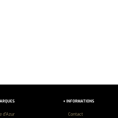
DEMANDER PLUS D'INFORMATIONS
g Spain, vous pouvez financer votre bateau grâce à nos service
énéficiera d’un financement créé spécifiquement pour le secteu
Contactez-nous maintenant!
MARQUES
+ INFORMATIONS
e d'Azur
Contact