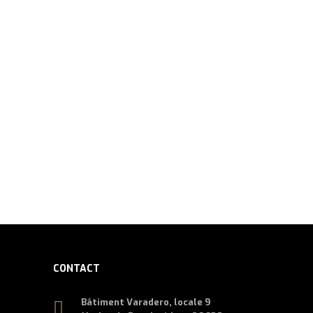
s financiers.
r nautique.
CONTACT
Bâtiment Varadero, locale 9