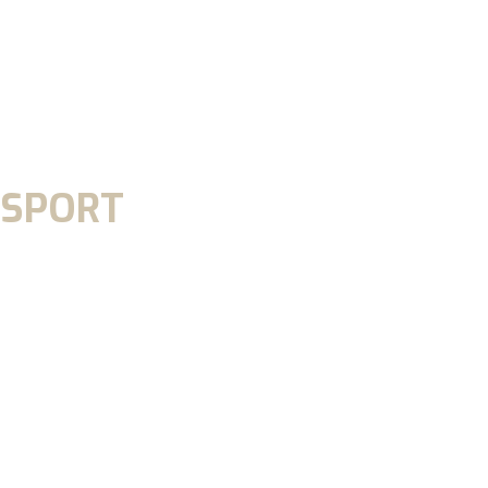
 SPORT
t été!