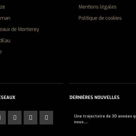
ize
Mentions légales
dman
Politique de cookies
eaux de Monterey
dEau
e
ÉSEAUX
DERNIÈRES NOUVELLES
Une trajectoire de 30 années 
nous....