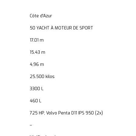
Côte d'Azur
50 YACHT À MOTEUR DE SPORT
17.01 m
15.43 m
4,96 m
25.500 kilos
3300 L
460 L
725 HP, Volvo Penta D11 IPS 950 (2x)
–