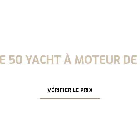
RE 50 YACHT À MOTEUR DE
tez de nos offres sur toute la gamme Riviera pour naviguer ce
VÉRIFIER LE PRIX