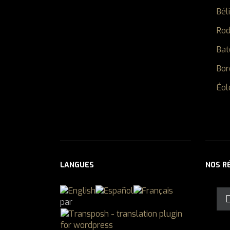
Bél
Ro
Bat
Bor
Éol
LANGUES
NOS R
par