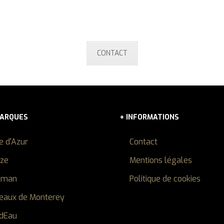
Contactez-nous maintenant!
CONTACT
MARQUES
+ INFORMATIONS
e d'Azur
Contact
ize
Mentions légales
dman
Politique de cookies
eaux de Monterey
dEau