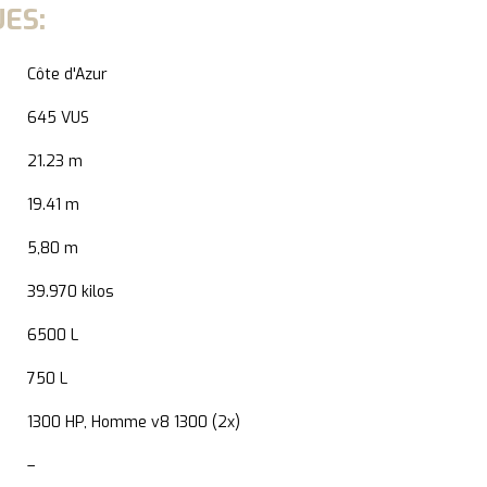
ES:
Côte d'Azur
645 VUS
21.23 m
19.41 m
5,80 m
39.970 kilos
6500 L
750 L
1300 HP, Homme v8 1300 (2x)
–