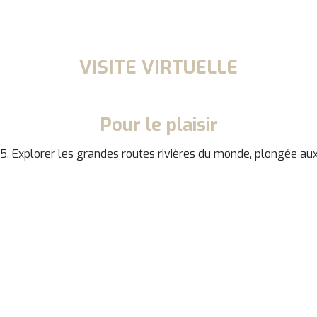
VISITE VIRTUELLE
Pour le plaisir
5, Explorer les grandes routes rivières du monde, plongée au
DEMANDER PLUS D'INFORMATIONS
g Spain, vous pouvez financer votre bateau grâce à nos service
énéficiera d’un financement créé spécifiquement pour le secteu