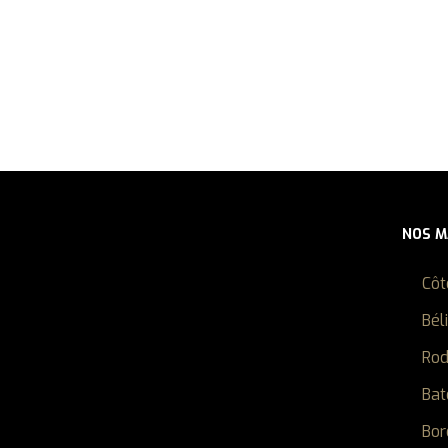
NOS 
Côt
Bél
Ro
Bat
Bor