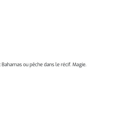
x Bahamas ou pêche dans le récif. Magie.
s financiers.
r nautique.