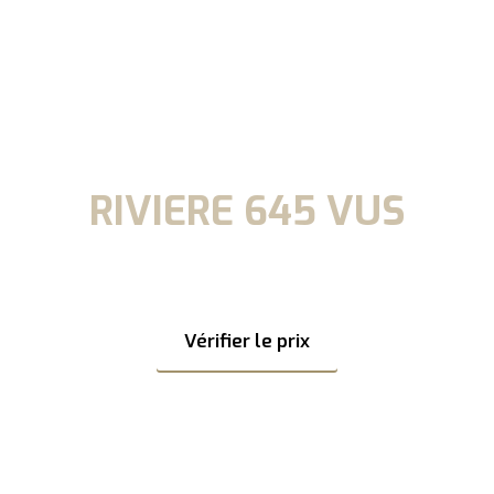
RIVIERE 645 VUS
tez de nos offres sur toute la gamme Riviera pour naviguer ce
Vérifier le prix