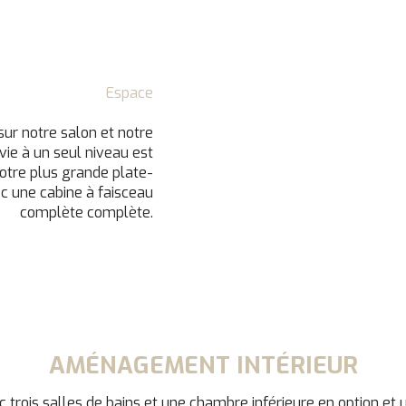
Espace
sur notre salon et notre
 vie à un seul niveau est
 notre plus grande plate-
 une cabine à faisceau
complète complète.
AMÉNAGEMENT INTÉRIEUR
c trois salles de bains et une chambre inférieure en option et 