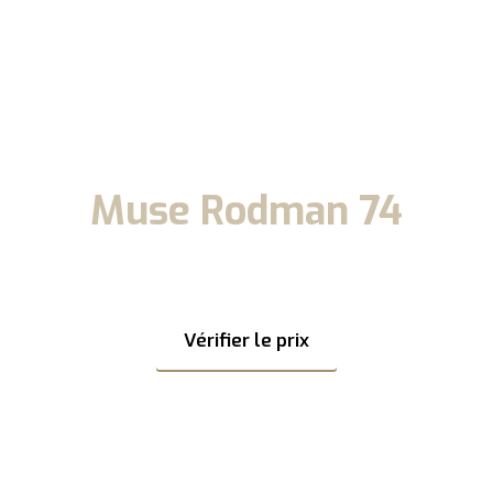
Muse Rodman 74
tez de nos offres sur toute la gamme Rodman pour naviguer ce
Vérifier le prix