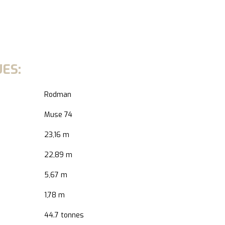
ES:
Rodman
Muse 74
23,16 m
22,89 m
5,67 m
1,78 m
44.7 tonnes