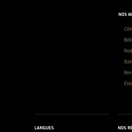
NOS 
Côt
Bél
Ro
Bat
Bor
Éol
LANGUES
NOS R