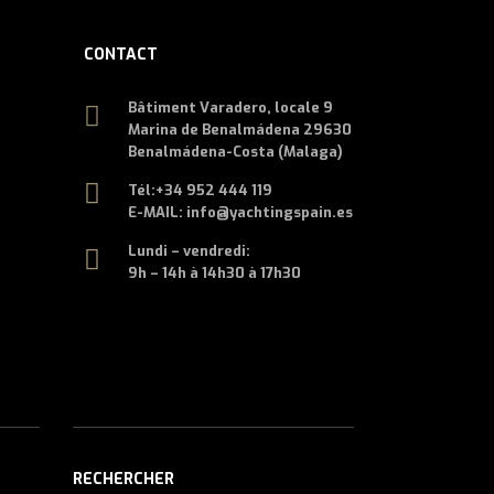
CONTACT
Bâtiment Varadero, locale 9
Marina de Benalmádena 29630
Benalmádena-Costa (Malaga)
Tél:
+34 952 444 119
E-MAIL: info@yachtingspain.es
Lundi – vendredi:
9h – 14h à 14h30 à 17h30
RECHERCHER