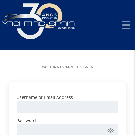
SIGN IN
YACHTING ESPAGNE
>
SIGN IN
Username or Email Address
Password