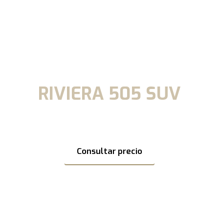
RIVIERA 505 SUV
e nuestras ofertas en toda la gama Riviera para navegar est
Consultar precio