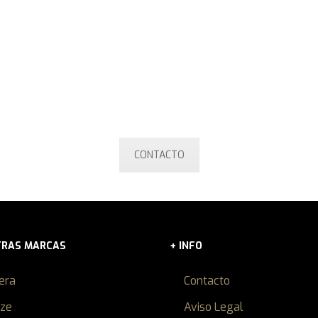
SOLICITAR MÁS INFORMACIÓN
pain usted puede financiar su barco mediante nuestros servicio
 beneficiará de una financiación creada especificamente para
Contáctenos ahora!
CONTACTO
TRAS MARCAS
+ INFO
iera
Contacto
ize
Aviso Legal