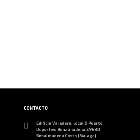
s financieros.
 el sector náutico.
CONTACTO
Edificio Varadero, local 9 Puerto
Deportivo Benalmádena 29630
Benalmádena Costa (Málaga)