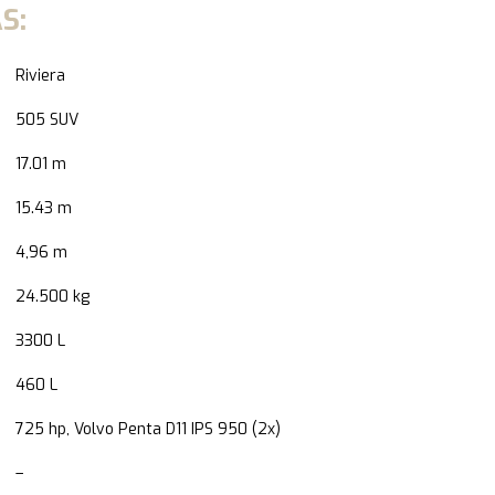
S:
Riviera
505 SUV
17.01 m
15.43 m
4,96 m
24.500 kg
3300 L
460 L
725 hp, Volvo Penta D11 IPS 950 (2x)
–