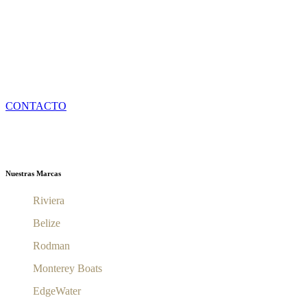
En Yachting Spain usted puede financiar su barco mediante nuestros
servicios financieros.
De esta manera, se beneficiará de una financiación creada
especificamente para el sector náutico.
Contáctenos ahora!
CONTACTO
Nuestras Marcas
Riviera
Belize
Rodman
Monterey Boats
EdgeWater