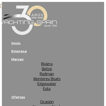
Inicio
Empresa
Marcas
Riviera
Belize
Rodman
Monterey Boats
Edgewater
Eolo
Ofertas
Ocasión