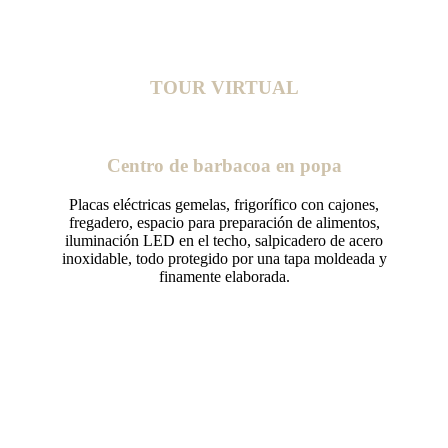
TOUR VIRTUAL
Centro de barbacoa en popa
Placas eléctricas gemelas, frigorífico con cajones,
fregadero, espacio para preparación de alimentos,
iluminación LED en el techo, salpicadero de acero
inoxidable, todo protegido por una tapa moldeada y
finamente elaborada.
SOLICITAR MÁS INFORMACIÓN