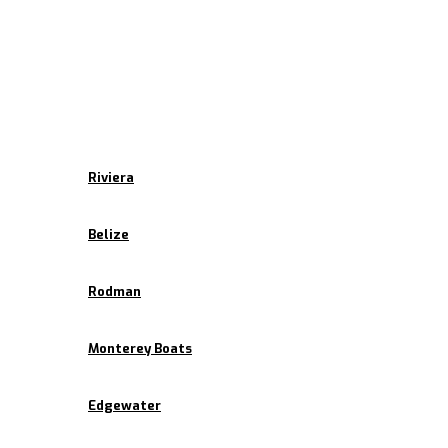
Inicio
Empresa
Marcas
Riviera
Belize
Rodman
Monterey Boats
Edgewater