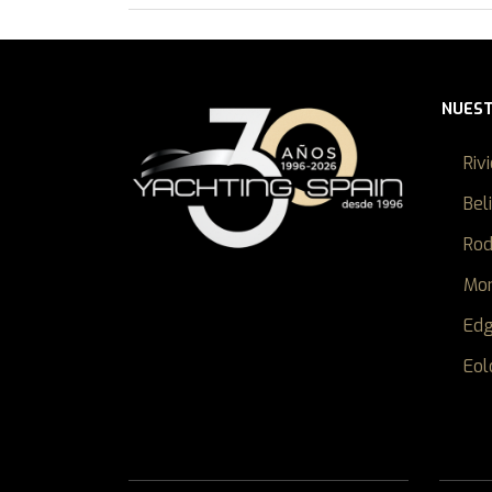
NUES
Riv
Bel
Ro
Mon
Ed
Eol