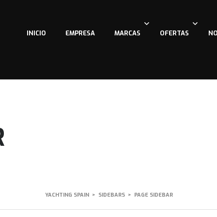
INICIO
EMPRESA
MARCAS
OFERTAS
NO
R
YACHTING SPAIN
>
SIDEBARS
>
PAGE SIDEBAR