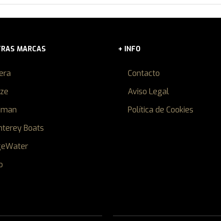
TRAS MARCAS
+ INFO
iera
Contacto
ize
Aviso Legal
dman
Política de Cookies
terey Boats
geWater
o