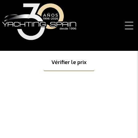
6.9 IL
Profitez de nos offres sur toute la gamme EOLO pour
parcourir cet été!
Vérifier le prix